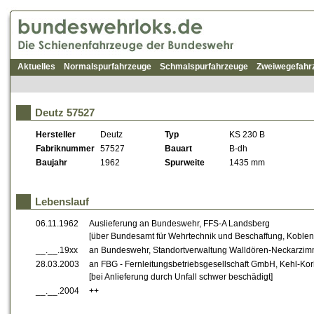
Aktuelles
Normalspurfahrzeuge
Schmalspurfahrzeuge
Zweiwegefahr
Deutz 57527
Hersteller
Deutz
Typ
KS 230 B
Fabriknummer
57527
Bauart
B-dh
Baujahr
1962
Spurweite
1435 mm
Lebenslauf
06.11.1962
Auslieferung an Bundeswehr, FFS-A Landsberg
[über Bundesamt für Wehrtechnik und Beschaffung, Koblen
__.__.19xx
an Bundeswehr, Standortverwaltung Walldören-Neckarzimm
28.03.2003
an FBG - Fernleitungsbetriebsgesellschaft GmbH, Kehl-Ko
[bei Anlieferung durch Unfall schwer beschädigt]
__.__.2004
++