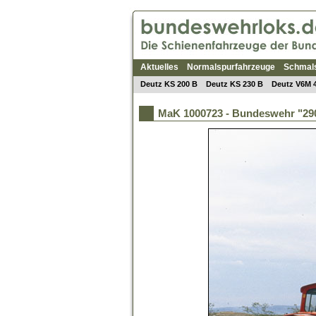
Aktuelles
Normalspurfahrzeuge
Schmal
Deutz KS 200 B
Deutz KS 230 B
Deutz V6M 
MaK 1000723 - Bundeswehr "290