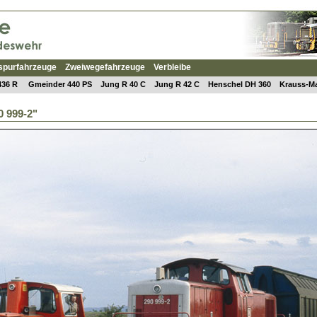
spurfahrzeuge
Zweiwegefahrzeuge
Verbleibe
436 R
Gmeinder 440 PS
Jung R 40 C
Jung R 42 C
Henschel DH 360
Krauss-Ma
 999-2"