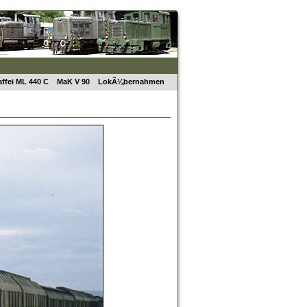
ffei ML 440 C
MaK V 90
LokÃ¼bernahmen