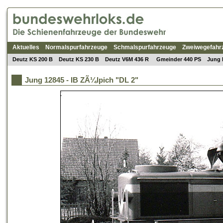
Aktuelles
Normalspurfahrzeuge
Schmalspurfahrzeuge
Zweiwegefahr
Deutz KS 200 B
Deutz KS 230 B
Deutz V6M 436 R
Gmeinder 440 PS
Jung 
Jung 12845 - IB ZÃ¼lpich "DL 2"