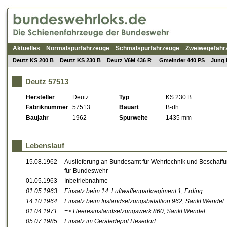
Aktuelles
Normalspurfahrzeuge
Schmalspurfahrzeuge
Zweiwegefahr
Deutz KS 200 B
Deutz KS 230 B
Deutz V6M 436 R
Gmeinder 440 PS
Jung 
Deutz 57513
Hersteller
Deutz
Typ
KS 230 B
Fabriknummer
57513
Bauart
B-dh
Baujahr
1962
Spurweite
1435 mm
Lebenslauf
15.08.1962
Auslieferung an Bundesamt für Wehrtechnik und Beschaffu
für Bundeswehr
01.05.1963
Inbetriebnahme
01.05.1963
Einsatz beim 14. Luftwaffenparkregiment 1, Erding
14.10.1964
Einsatz beim Instandsetzungsbatallion 962, Sankt Wendel
01.04.1971
=> Heeresinstandsetzungswerk 860, Sankt Wendel
05.07.1985
Einsatz im Gerätedepot Hesedorf