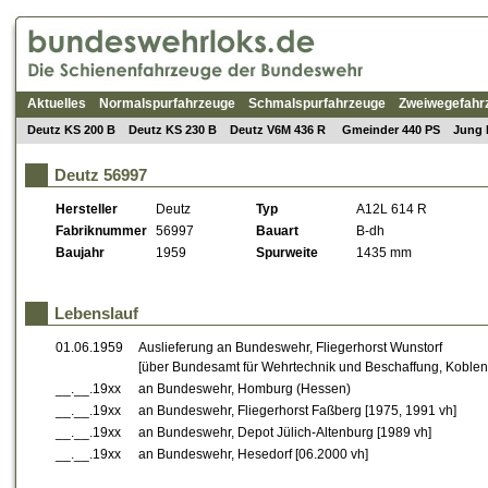
Aktuelles
Normalspurfahrzeuge
Schmalspurfahrzeuge
Zweiwegefahr
Deutz KS 200 B
Deutz KS 230 B
Deutz V6M 436 R
Gmeinder 440 PS
Jung 
Deutz 56997
Hersteller
Deutz
Typ
A12L 614 R
Fabriknummer
56997
Bauart
B-dh
Baujahr
1959
Spurweite
1435 mm
Lebenslauf
01.06.1959
Auslieferung an Bundeswehr, Fliegerhorst Wunstorf
[über Bundesamt für Wehrtechnik und Beschaffung, Koblen
__.__.19xx
an Bundeswehr, Homburg (Hessen)
__.__.19xx
an Bundeswehr, Fliegerhorst Faßberg [1975, 1991 vh]
__.__.19xx
an Bundeswehr, Depot Jülich-Altenburg [1989 vh]
__.__.19xx
an Bundeswehr, Hesedorf [06.2000 vh]