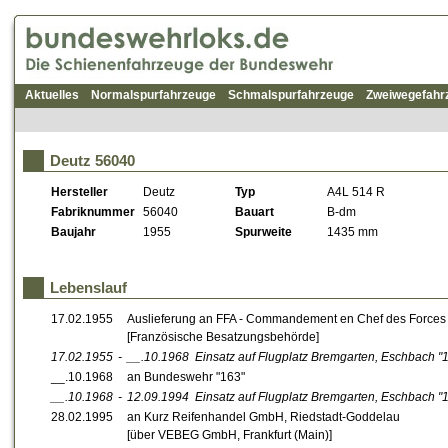
Aktuelles
Normalspurfahrzeuge
Schmalspurfahrzeuge
Zweiwegefahr
Deutz 56040
Hersteller
Deutz
Typ
A4L 514 R
Fabriknummer
56040
Bauart
B-dm
Baujahr
1955
Spurweite
1435 mm
Lebenslauf
17.02.1955
Auslieferung an FFA - Commandement en Chef des Forces
[Französische Besatzungsbehörde]
17.02.1955
-
__.10.1968
Einsatz auf Flugplatz Bremgarten, Eschbach
"
__.10.1968
an Bundeswehr "163"
__.10.1968
-
12.09.1994
Einsatz auf Flugplatz Bremgarten, Eschbach
"
28.02.1995
an Kurz Reifenhandel GmbH, Riedstadt-Goddelau
[über VEBEG GmbH, Frankfurt (Main)]