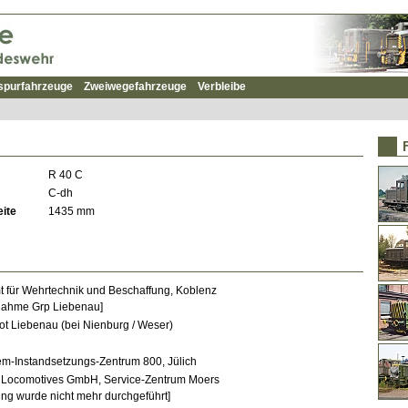
spurfahrzeuge
Zweiwegefahrzeuge
Verbleibe
R 40 C
C-dh
ite
1435 mm
 für Wehrtechnik und Beschaffung, Koblenz
nahme Grp Liebenau]
t Liebenau (bei Nienburg / Weser)
em-Instandsetzungs-Zentrum 800, Jülich
 Locomotives GmbH, Service-Zentrum Moers
ng wurde nicht mehr durchgeführt]