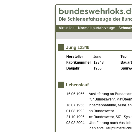
Aktuelles
Normalspurfahrzeuge
Schmal
Jung 12348
Hersteller
Jung
Typ
Fabriknummer
12348
Bauart
Baujahr
1956
Spurwe
Lebenslauf
15.06.1956
Auslieferung an Bundesamt
[für Bundeswehr, MatÜber
18.07.1956
Inbetriebnahnme, MunDepo
01.08.1993
an Bundeswehr
21.10.1996
=> Bundeswehr, SIZ - Syst
03.08.2004
Überführung nach Vossloh
[geplante Hauptuntersuchu