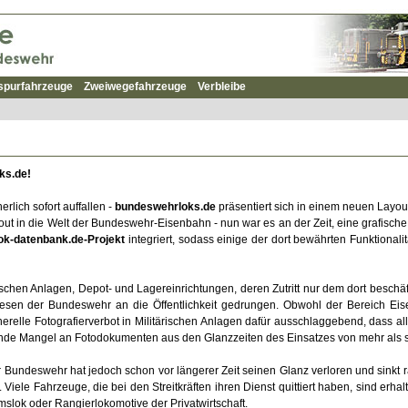
spurfahrzeuge
Zweiwegefahrzeuge
Verbleibe
ks.de!
lich sofort auffallen -
bundeswehrloks.de
präsentiert sich in einem neuen Layou
yout in die Welt der Bundeswehr-Eisenbahn - nun war es an der Zeit, eine grafis
lok-datenbank.de-Projekt
integriert, sodass einige der dort bewährten Funktionali
schen Anlagen, Depot- und Lagereinrichtungen, deren Zutritt nur dem dort beschäft
esen der Bundeswehr an die Öffentlichkeit gedrungen. Obwohl der Bereich Ei
erelle Fotografierverbot in Militärischen Anlagen dafür ausschlaggebend, dass 
rende Mangel an Fotodokumenten aus den Glanzzeiten des Einsatzes von mehr als si
 Bundeswehr hat jedoch schon vor längerer Zeit seinen Glanz verloren und sinkt
iele Fahrzeuge, die bei den Streitkräften ihren Dienst quittiert haben, sind erh
slok oder Rangierlokomotive der Privatwirtschaft.